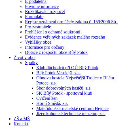
E-podatelna
Povinné informace
Rozklikávácí rozpočet
Formuláře
Registr oznámení pro účely zákona č. 159⁄2006 Sb.,
Pro zastupitele
Prohlášení o ochraně soukromí
Evidence veřejných zakázek malého rozsahu
Vyhlášky obce
Informace pro občany
Dotace z rozpočtu obce Bílý Potok
Život v obci
Spolky
Klub důchodců při OÚ Bílý Potok
Bílý Potok Veselejší, z.s.
Obnova kostela Nejsvětější Trojice v Bílém
Potoce, z.s.
Sbor dobrovolných hasičů, z.s.
SK Bílý Potok - sportovní klub
Cvičení žen
Horní Smědá, z.s.
Mateřídouška-mateřské centrum Hejnice
Jizerskohorské technické muzeum, z.s.
ZŠ a MŠ
Kontakt