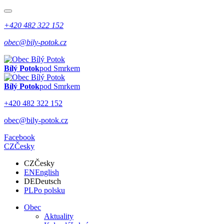
+420 482 322 152
obec@bily-potok.cz
Bílý Potok
pod Smrkem
Bílý Potok
pod Smrkem
+420 482 322 152
obec@bily-potok.cz
Facebook
CZ
Česky
CZ
Česky
EN
English
DE
Deutsch
PL
Po polsku
Obec
Aktuality