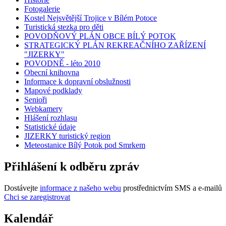
Fotogalerie
Kostel Nejsvětější Trojice v Bílém Potoce
Turistická stezka pro děti
POVODŇOVÝ PLÁN OBCE BÍLÝ POTOK
STRATEGICKÝ PLÁN REKREAČNÍHO ZAŘÍZENÍ
"JIZERKY"
POVODNĚ - léto 2010
Obecní knihovna
Informace k dopravní obslužnosti
Mapové podklady
Senioři
Webkamery
Hlášení rozhlasu
Statistické údaje
JIZERKY turistický region
Meteostanice Bílý Potok pod Smrkem
Přihlášení k odběru zpráv
Dostávejte
informace z našeho webu
prostřednictvím SMS a e-mailů
Chci se zaregistrovat
Kalendář