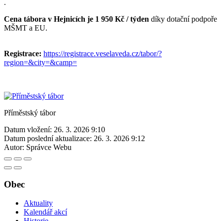
.
Cena tábora v Hejnicích je 1 950 Kč / týden
díky dotační podpoře
MŠMT a EU.
Registrace:
https://registrace.veselaveda.cz/tabor/?
region=&city=&camp=
Příměstský tábor
Datum vložení:
26. 3. 2026 9:10
Datum poslední aktualizace:
26. 3. 2026 9:12
Autor:
Správce Webu
Obec
Aktuality
Kalendář akcí
Historie