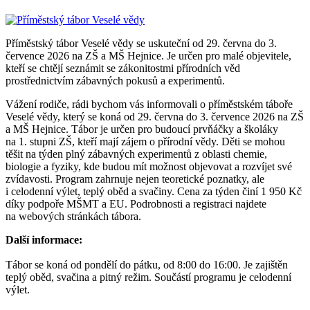
Příměstský tábor Veselé vědy se uskuteční od 29. června do 3.
července 2026 na ZŠ a MŠ Hejnice. Je určen pro malé objevitele,
kteří se chtějí seznámit se zákonitostmi přírodních věd
prostřednictvím zábavných pokusů a experimentů.
Vážení rodiče, rádi bychom vás informovali o příměstském táboře
Veselé vědy, který se koná od 29. června do 3. července 2026 na ZŠ
a MŠ Hejnice. Tábor je určen pro budoucí prvňáčky a školáky
na 1. stupni ZŠ, kteří mají zájem o přírodní vědy. Děti se mohou
těšit na týden plný zábavných experimentů z oblasti chemie,
biologie a fyziky, kde budou mít možnost objevovat a rozvíjet své
zvídavosti. Program zahrnuje nejen teoretické poznatky, ale
i celodenní výlet, teplý oběd a svačiny. Cena za týden činí 1 950 Kč
díky podpoře MŠMT a EU. Podrobnosti a registraci najdete
na webových stránkách tábora.
Další informace:
Tábor se koná od pondělí do pátku, od 8:00 do 16:00. Je zajištěn
teplý oběd, svačina a pitný režim. Součástí programu je celodenní
výlet.