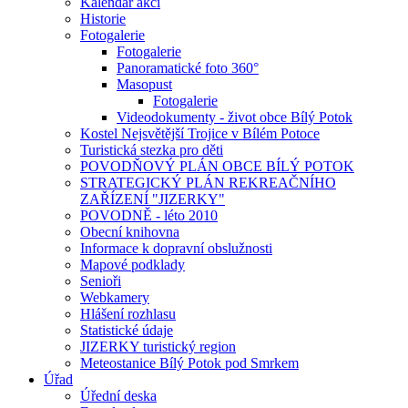
Kalendář akcí
Historie
Fotogalerie
Fotogalerie
Panoramatické foto 360°
Masopust
Fotogalerie
Videodokumenty - život obce Bílý Potok
Kostel Nejsvětější Trojice v Bílém Potoce
Turistická stezka pro děti
POVODŇOVÝ PLÁN OBCE BÍLÝ POTOK
STRATEGICKÝ PLÁN REKREAČNÍHO
ZAŘÍZENÍ "JIZERKY"
POVODNĚ - léto 2010
Obecní knihovna
Informace k dopravní obslužnosti
Mapové podklady
Senioři
Webkamery
Hlášení rozhlasu
Statistické údaje
JIZERKY turistický region
Meteostanice Bílý Potok pod Smrkem
Úřad
Úřední deska