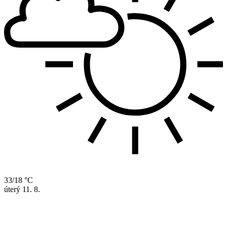
33/18 °C
úterý
11. 8.