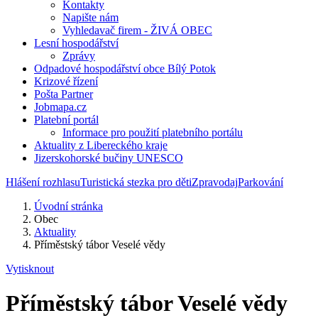
Kontakty
Napište nám
Vyhledavač firem - ŽIVÁ OBEC
Lesní hospodářství
Zprávy
Odpadové hospodářství obce Bílý Potok
Krizové řízení
Pošta Partner
Jobmapa.cz
Platební portál
Informace pro použití platebního portálu
Aktuality z Libereckého kraje
Jizerskohorské bučiny UNESCO
Hlášení rozhlasu
Turistická stezka pro děti
Zpravodaj
Parkování
Úvodní stránka
Obec
Aktuality
Příměstský tábor Veselé vědy
Vytisknout
Příměstský tábor Veselé vědy