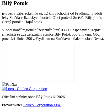
Bílý Potok
je obec v Libereckém kraji, 12 km východně od Frýdlantu, v údolí
řeky Smědá v Jizerských horách. Obcí protéká Smědá, Bílý potok,
Černý potok a Hajní potok.
V obci končí regionální železniční trať 038 z Raspenavy a Hejnic
a nachází se zde železniční stanice Bílý Potok pod Smrkem. Obcí
prochází silnice 290 z Frýdlantu na Smědavu a dále do obce Desná.
Oficiální stránky obce Bílý Potok © 2026
Provozovatel
Galileo Corporation s.r.o.