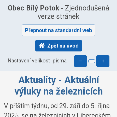
Obec Bílý Potok
- Zjednodušená
verze stránek
Přepnout na standardní web
Zpět na úvod
Nastavení velikosti písma
—
+
Aktuality - Aktuální
výluky na železnicích
V příštím týdnu, od 29. září do 5. října
2025, se na železnicích v Libereckém