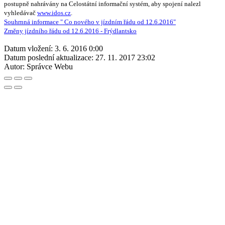
postupně nahrávány na Celostátní informační systém, aby spojení nalezl
vyhledávač
www.idos.cz
.
Souhrnná informace " Co nového v jízdním řádu od 12.6.2016"
Změny jízdního řádu od 12.6.2016 - Frýdlantsko
Datum vložení:
3. 6. 2016 0:00
Datum poslední aktualizace:
27. 11. 2017 23:02
Autor:
Správce Webu