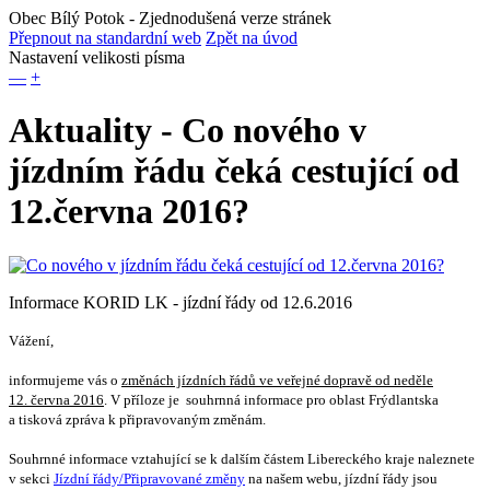
Obec Bílý Potok
- Zjednodušená verze stránek
Přepnout na standardní web
Zpět na úvod
Nastavení velikosti písma
—
+
Aktuality - Co nového v
jízdním řádu čeká cestující od
12.června 2016?
Informace KORID LK - jízdní řády od 12.6.2016
Vážení,
informujeme vás o
změnách jízdních řádů ve veřejné dopravě od neděle
12. června 2016
. V příloze je souhrnná informace pro oblast Frýdlantska
a tisková zpráva k připravovaným změnám.
Souhrnné informace vztahující se k dalším částem Libereckého kraje naleznete
v sekci
Jízdní řády/Připravované změny
na našem webu, jízdní řády jsou