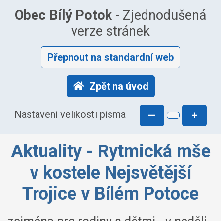
Obec Bílý Potok
- Zjednodušená
verze stránek
Přepnout na standardní web
Zpět na úvod
Nastavení velikosti písma
—
+
Aktuality - Rytmická mše
v kostele Nejsvětější
Trojice v Bílém Potoce