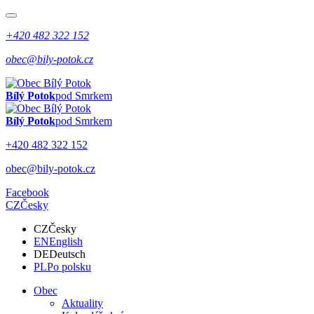
+420 482 322 152
obec@bily-potok.cz
Bílý Potok
pod Smrkem
Bílý Potok
pod Smrkem
+420 482 322 152
obec@bily-potok.cz
Facebook
CZ
Česky
CZ
Česky
EN
English
DE
Deutsch
PL
Po polsku
Obec
Aktuality