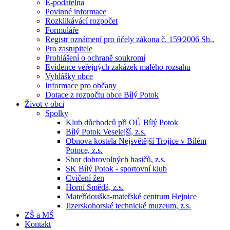
E-podatelna
Povinné informace
Rozklikávácí rozpočet
Formuláře
Registr oznámení pro účely zákona č. 159⁄2006 Sb.,
Pro zastupitele
Prohlášení o ochraně soukromí
Evidence veřejných zakázek malého rozsahu
Vyhlášky obce
Informace pro občany
Dotace z rozpočtu obce Bílý Potok
Život v obci
Spolky
Klub důchodců při OÚ Bílý Potok
Bílý Potok Veselejší, z.s.
Obnova kostela Nejsvětější Trojice v Bílém
Potoce, z.s.
Sbor dobrovolných hasičů, z.s.
SK Bílý Potok - sportovní klub
Cvičení žen
Horní Smědá, z.s.
Mateřídouška-mateřské centrum Hejnice
Jizerskohorské technické muzeum, z.s.
ZŠ a MŠ
Kontakt