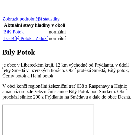
Zobrazit podrobnější statistiky
Aktuální stavy hladiny v okolí
Bílý Potok
normální
LG Bílý Potok - Záluží
normální
Bílý Potok
je obec v Libereckém kraji, 12 km východně od Frýdlantu, v údolí
řeky Smědá v Jizerských horách. Obcí protéká Smědá, Bílý potok,
Černý potok a Hajní potok.
V obci končí regionální železniční trať 038 z Raspenavy a Hejnic
a nachází se zde železniční stanice Bílý Potok pod Smrkem. Obcí
prochází silnice 290 z Frýdlantu na Smědavu a dále do obce Desná.