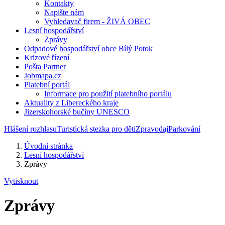
Kontakty
Napište nám
Vyhledavač firem - ŽIVÁ OBEC
Lesní hospodářství
Zprávy
Odpadové hospodářství obce Bílý Potok
Krizové řízení
Pošta Partner
Jobmapa.cz
Platební portál
Informace pro použití platebního portálu
Aktuality z Libereckého kraje
Jizerskohorské bučiny UNESCO
Hlášení rozhlasu
Turistická stezka pro děti
Zpravodaj
Parkování
Úvodní stránka
Lesní hospodářství
Zprávy
Vytisknout
Zprávy