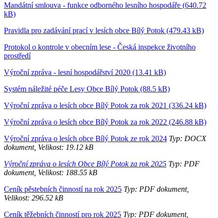
Mandátní smlouva - funkce odborného lesního hospodáře (640.72
kB)
Pravidla pro zadávání prací v lesích obce Bílý Potok (479.43 kB)
Protokol o kontrole v obecním lese - Česká inspekce životního
prostředí
Výroční zpráva - lesní hospodářství 2020 (13.41 kB)
Systém náležité péče Lesy Obce Bílý Potok (88.5 kB)
Výroční zpráva o lesích obce Bílý Potok za rok 2021 (336.24 kB)
Výroční zpráva o lesích obce Bílý Potok za rok 2022 (246.88 kB)
Výroční zpráva o lesích obce Bílý Potok ze rok 2024
Typ: DOCX
dokument, Velikost: 19.12 kB
Výroční zpráva o lesích Obce Bílý Potok za rok 2025
Typ: PDF
dokument, Velikost: 188.55 kB
Ceník pěstebních činností na rok 2025
Typ: PDF dokument,
Velikost: 296.52 kB
Ceník těžebních činností pro rok 2025
Typ: PDF dokument,