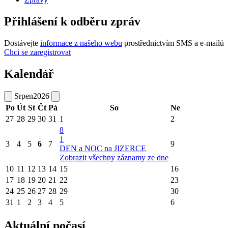
Přihlášení k odběru zpráv
Dostávejte
informace z našeho webu
prostřednictvím SMS a e-mailů
Chci se zaregistrovat
Kalendář
Srpen
2026
Po
Út
St
Čt
Pá
So
Ne
27
28
29
30
31
1
2
8
1
3
4
5
6
7
9
DEN a NOC na JIZERCE
Zobrazit všechny záznamy ze dne
10
11
12
13
14
15
16
17
18
19
20
21
22
23
24
25
26
27
28
29
30
31
1
2
3
4
5
6
Aktuální počasí