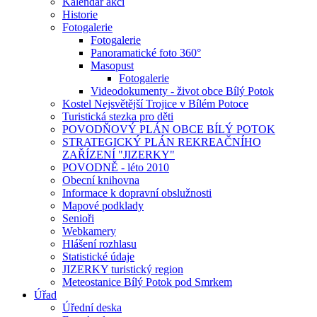
Kalendář akcí
Historie
Fotogalerie
Fotogalerie
Panoramatické foto 360°
Masopust
Fotogalerie
Videodokumenty - život obce Bílý Potok
Kostel Nejsvětější Trojice v Bílém Potoce
Turistická stezka pro děti
POVODŇOVÝ PLÁN OBCE BÍLÝ POTOK
STRATEGICKÝ PLÁN REKREAČNÍHO
ZAŘÍZENÍ "JIZERKY"
POVODNĚ - léto 2010
Obecní knihovna
Informace k dopravní obslužnosti
Mapové podklady
Senioři
Webkamery
Hlášení rozhlasu
Statistické údaje
JIZERKY turistický region
Meteostanice Bílý Potok pod Smrkem
Úřad
Úřední deska