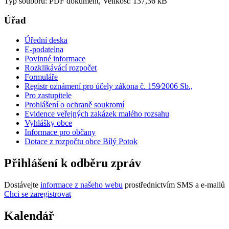
Typ souboru: PDF dokument, Velikost: 137,36 kB
Úřad
Úřední deska
E-podatelna
Povinné informace
Rozklikávácí rozpočet
Formuláře
Registr oznámení pro účely zákona č. 159⁄2006 Sb.,
Pro zastupitele
Prohlášení o ochraně soukromí
Evidence veřejných zakázek malého rozsahu
Vyhlášky obce
Informace pro občany
Dotace z rozpočtu obce Bílý Potok
Přihlášení k odběru zpráv
Dostávejte
informace z našeho webu
prostřednictvím SMS a e-mailů
Chci se zaregistrovat
Kalendář