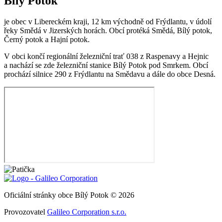
Bílý Potok
je obec v Libereckém kraji, 12 km východně od Frýdlantu, v údolí
řeky Smědá v Jizerských horách. Obcí protéká Smědá, Bílý potok,
Černý potok a Hajní potok.
V obci končí regionální železniční trať 038 z Raspenavy a Hejnic
a nachází se zde železniční stanice Bílý Potok pod Smrkem. Obcí
prochází silnice 290 z Frýdlantu na Smědavu a dále do obce Desná.
Oficiální stránky obce Bílý Potok © 2026
Provozovatel
Galileo Corporation s.r.o.