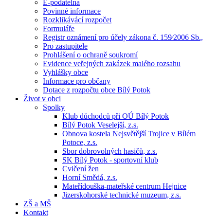
E-podatelna
Povinné informace
Rozklikávácí rozpočet
Formuláře
Registr oznámení pro účely zákona č. 159⁄2006 Sb.,
Pro zastupitele
Prohlášení o ochraně soukromí
Evidence veřejných zakázek malého rozsahu
Vyhlášky obce
Informace pro občany
Dotace z rozpočtu obce Bílý Potok
Život v obci
Spolky
Klub důchodců při OÚ Bílý Potok
Bílý Potok Veselejší, z.s.
Obnova kostela Nejsvětější Trojice v Bílém
Potoce, z.s.
Sbor dobrovolných hasičů, z.s.
SK Bílý Potok - sportovní klub
Cvičení žen
Horní Smědá, z.s.
Mateřídouška-mateřské centrum Hejnice
Jizerskohorské technické muzeum, z.s.
ZŠ a MŠ
Kontakt