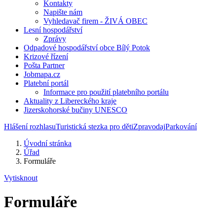
Kontakty
Napište nám
Vyhledavač firem - ŽIVÁ OBEC
Lesní hospodářství
Zprávy
Odpadové hospodářství obce Bílý Potok
Krizové řízení
Pošta Partner
Jobmapa.cz
Platební portál
Informace pro použití platebního portálu
Aktuality z Libereckého kraje
Jizerskohorské bučiny UNESCO
Hlášení rozhlasu
Turistická stezka pro děti
Zpravodaj
Parkování
Úvodní stránka
Úřad
Formuláře
Vytisknout
Formuláře