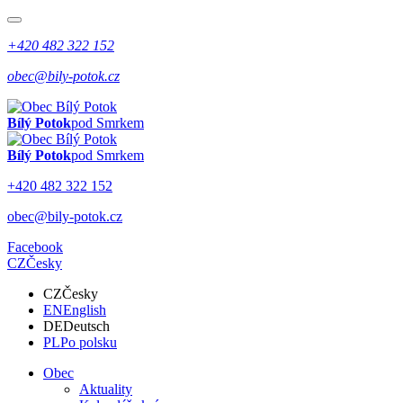
+420 482 322 152
obec@bily-potok.cz
Bílý Potok
pod Smrkem
Bílý Potok
pod Smrkem
+420 482 322 152
obec@bily-potok.cz
Facebook
CZ
Česky
CZ
Česky
EN
English
DE
Deutsch
PL
Po polsku
Obec
Aktuality