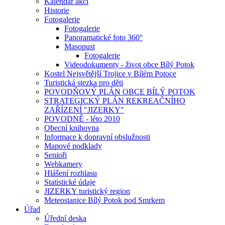
Kalendář akcí
Historie
Fotogalerie
Fotogalerie
Panoramatické foto 360°
Masopust
Fotogalerie
Videodokumenty - život obce Bílý Potok
Kostel Nejsvětější Trojice v Bílém Potoce
Turistická stezka pro děti
POVODŇOVÝ PLÁN OBCE BÍLÝ POTOK
STRATEGICKÝ PLÁN REKREAČNÍHO
ZAŘÍZENÍ "JIZERKY"
POVODNĚ - léto 2010
Obecní knihovna
Informace k dopravní obslužnosti
Mapové podklady
Senioři
Webkamery
Hlášení rozhlasu
Statistické údaje
JIZERKY turistický region
Meteostanice Bílý Potok pod Smrkem
Úřad
Úřední deska