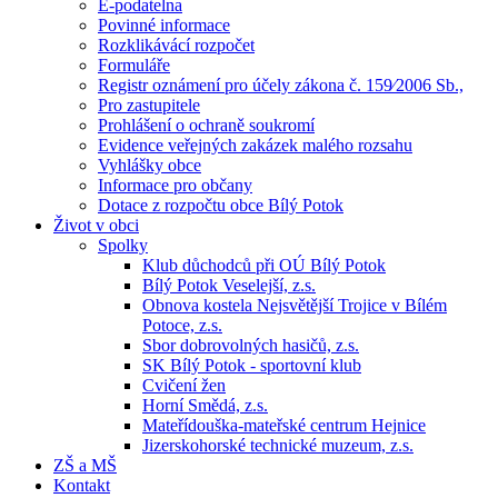
E-podatelna
Povinné informace
Rozklikávácí rozpočet
Formuláře
Registr oznámení pro účely zákona č. 159⁄2006 Sb.,
Pro zastupitele
Prohlášení o ochraně soukromí
Evidence veřejných zakázek malého rozsahu
Vyhlášky obce
Informace pro občany
Dotace z rozpočtu obce Bílý Potok
Život v obci
Spolky
Klub důchodců při OÚ Bílý Potok
Bílý Potok Veselejší, z.s.
Obnova kostela Nejsvětější Trojice v Bílém
Potoce, z.s.
Sbor dobrovolných hasičů, z.s.
SK Bílý Potok - sportovní klub
Cvičení žen
Horní Smědá, z.s.
Mateřídouška-mateřské centrum Hejnice
Jizerskohorské technické muzeum, z.s.
ZŠ a MŠ
Kontakt