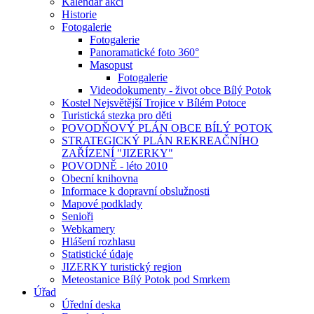
Kalendář akcí
Historie
Fotogalerie
Fotogalerie
Panoramatické foto 360°
Masopust
Fotogalerie
Videodokumenty - život obce Bílý Potok
Kostel Nejsvětější Trojice v Bílém Potoce
Turistická stezka pro děti
POVODŇOVÝ PLÁN OBCE BÍLÝ POTOK
STRATEGICKÝ PLÁN REKREAČNÍHO
ZAŘÍZENÍ "JIZERKY"
POVODNĚ - léto 2010
Obecní knihovna
Informace k dopravní obslužnosti
Mapové podklady
Senioři
Webkamery
Hlášení rozhlasu
Statistické údaje
JIZERKY turistický region
Meteostanice Bílý Potok pod Smrkem
Úřad
Úřední deska