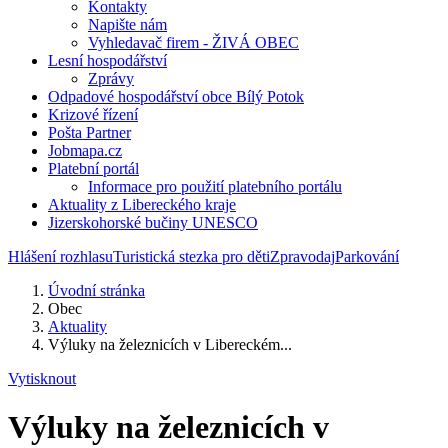
Kontakty
Napište nám
Vyhledavač firem - ŽIVÁ OBEC
Lesní hospodářství
Zprávy
Odpadové hospodářství obce Bílý Potok
Krizové řízení
Pošta Partner
Jobmapa.cz
Platební portál
Informace pro použití platebního portálu
Aktuality z Libereckého kraje
Jizerskohorské bučiny UNESCO
Hlášení rozhlasu
Turistická stezka pro děti
Zpravodaj
Parkování
Úvodní stránka
Obec
Aktuality
Výluky na železnicích v Libereckém...
Vytisknout
Výluky na železnicích v