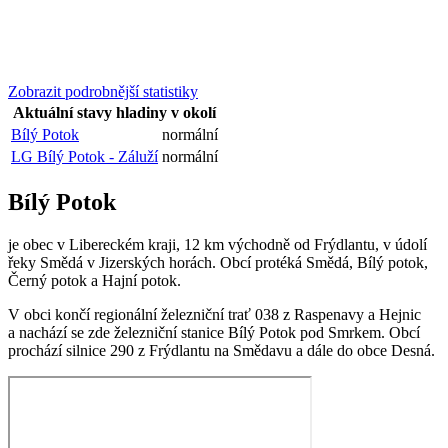
Zobrazit podrobnější statistiky
Aktuální stavy hladiny v okolí
Bílý Potok
normální
LG Bílý Potok - Záluží
normální
Bílý Potok
je obec v Libereckém kraji, 12 km východně od Frýdlantu, v údolí
řeky Smědá v Jizerských horách. Obcí protéká Smědá, Bílý potok,
Černý potok a Hajní potok.
V obci končí regionální železniční trať 038 z Raspenavy a Hejnic
a nachází se zde železniční stanice Bílý Potok pod Smrkem. Obcí
prochází silnice 290 z Frýdlantu na Smědavu a dále do obce Desná.