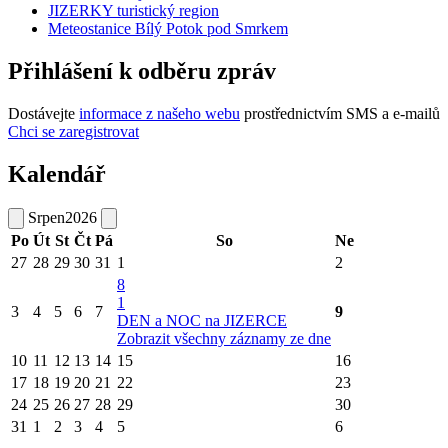
JIZERKY turistický region
Meteostanice Bílý Potok pod Smrkem
Přihlášení k odběru zpráv
Dostávejte
informace z našeho webu
prostřednictvím SMS a e-mailů
Chci se zaregistrovat
Kalendář
Srpen
2026
Po
Út
St
Čt
Pá
So
Ne
27
28
29
30
31
1
2
8
1
3
4
5
6
7
9
DEN a NOC na JIZERCE
Zobrazit všechny záznamy ze dne
10
11
12
13
14
15
16
17
18
19
20
21
22
23
24
25
26
27
28
29
30
31
1
2
3
4
5
6