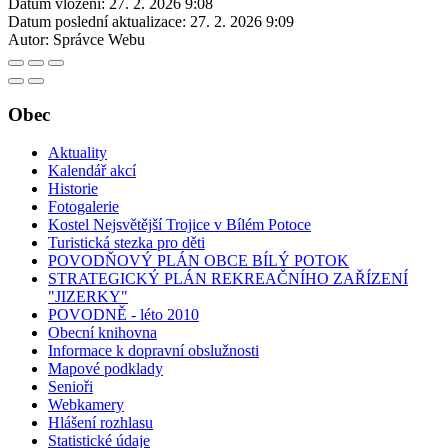
Datum vložení:
27. 2. 2026 9:08
Datum poslední aktualizace:
27. 2. 2026 9:09
Autor:
Správce Webu
Obec
Aktuality
Kalendář akcí
Historie
Fotogalerie
Kostel Nejsvětější Trojice v Bílém Potoce
Turistická stezka pro děti
POVODŇOVÝ PLÁN OBCE BÍLÝ POTOK
STRATEGICKÝ PLÁN REKREAČNÍHO ZAŘÍZENÍ
"JIZERKY"
POVODNĚ - léto 2010
Obecní knihovna
Informace k dopravní obslužnosti
Mapové podklady
Senioři
Webkamery
Hlášení rozhlasu
Statistické údaje