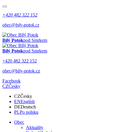
+420 482 322 152
obec@bily-potok.cz
Bílý Potok
pod Smrkem
Bílý Potok
pod Smrkem
+420 482 322 152
obec@bily-potok.cz
Facebook
CZ
Česky
CZ
Česky
EN
English
DE
Deutsch
PL
Po polsku
Obec
Aktuality