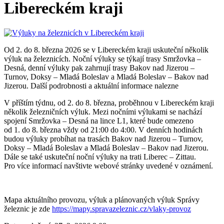
Libereckém kraji
Od 2. do 8. března 2026 se v Libereckém kraji uskuteční několik
výluk na železnicích. Noční výluky se týkají trasy Smržovka –
Desná, denní výluky pak zahrnují trasy Bakov nad Jizerou –
Turnov, Doksy – Mladá Boleslav a Mladá Boleslav – Bakov nad
Jizerou. Další podrobnosti a aktuální informace nalezne
V příštím týdnu, od 2. do 8. března, proběhnou v Libereckém kraji
několik železničních výluk. Mezi nočními výlukami se nachází
spojení Smržovka – Desná na lince L1, které bude omezeno
od 1. do 8. března vždy od 21:00 do 4:00. V denních hodinách
budou výluky probíhat na trasách Bakov nad Jizerou – Turnov,
Doksy – Mladá Boleslav a Mladá Boleslav – Bakov nad Jizerou.
Dále se také uskuteční noční výluky na trati Liberec – Zittau.
Pro více informací navštivte webové stránky uvedené v oznámení.
Mapa aktuálního provozu, výluk a plánovaných výluk Správy
železnic je zde
https://mapy.spravazeleznic.cz/vlaky-provoz