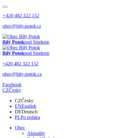
+420 482 322 152
obec@bily-potok.cz
Bílý Potok
pod Smrkem
Bílý Potok
pod Smrkem
+420 482 322 152
obec@bily-potok.cz
Facebook
CZ
Česky
CZ
Česky
EN
English
DE
Deutsch
PL
Po polsku
Obec
Aktuality