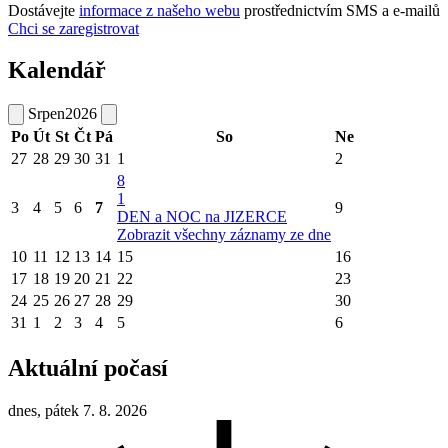
Dostávejte
informace z našeho webu
prostřednictvím SMS a e-mailů
Chci se zaregistrovat
Kalendář
Srpen
2026
Po
Út
St
Čt
Pá
So
Ne
27
28
29
30
31
1
2
8
1
3
4
5
6
7
9
DEN a NOC na JIZERCE
Zobrazit všechny záznamy ze dne
10
11
12
13
14
15
16
17
18
19
20
21
22
23
24
25
26
27
28
29
30
31
1
2
3
4
5
6
Aktuální počasí
dnes, pátek 7. 8. 2026