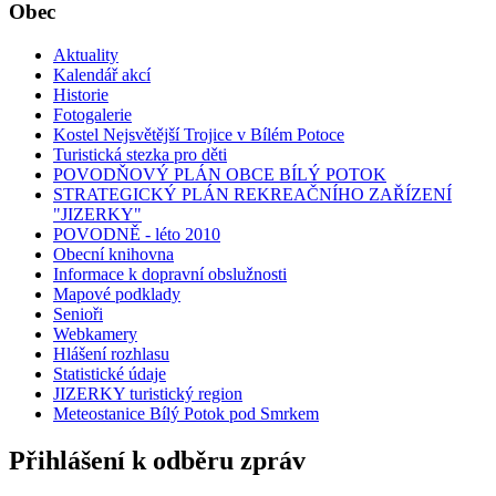
Obec
Aktuality
Kalendář akcí
Historie
Fotogalerie
Kostel Nejsvětější Trojice v Bílém Potoce
Turistická stezka pro děti
POVODŇOVÝ PLÁN OBCE BÍLÝ POTOK
STRATEGICKÝ PLÁN REKREAČNÍHO ZAŘÍZENÍ
"JIZERKY"
POVODNĚ - léto 2010
Obecní knihovna
Informace k dopravní obslužnosti
Mapové podklady
Senioři
Webkamery
Hlášení rozhlasu
Statistické údaje
JIZERKY turistický region
Meteostanice Bílý Potok pod Smrkem
Přihlášení k odběru zpráv