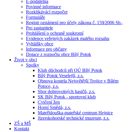
E-podatelna
Povinné informace
Rozklikávácí rozpočet
Formuláře
Registr oznámení pro účely zákona č. 159⁄2006 Sb.,
Pro zastupitele
Prohlášení o ochraně soukromí
Evidence veřejných zakázek malého rozsahu
Vyhlášky obce
Informace pro občany
Dotace z rozpočtu obce Bílý Potok
Život v obci
Spolky
Klub důchodců při OÚ Bílý Potok
Bílý Potok Veselejší, z.s.
Obnova kostela Nejsvětější Trojice v Bílém
Potoce, z.s.
Sbor dobrovolných hasičů, z.s.
SK Bílý Potok - sportovní klub
Cvičení žen
Horní Smědá, z.s.
Mateřídouška-mateřské centrum Hejnice
Jizerskohorské technické muzeum, z.s.
ZŠ a MŠ
Kontakt