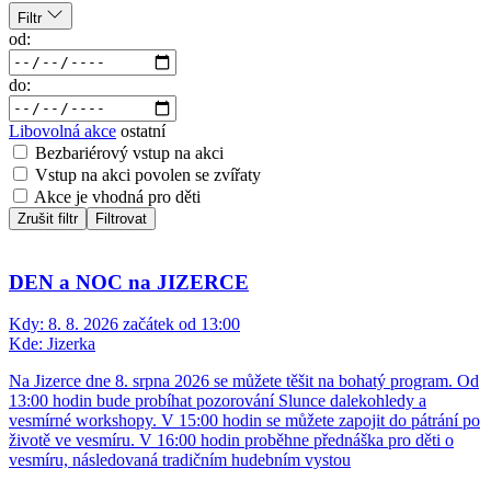
Filtr
od:
do:
Libovolná akce
ostatní
Bezbariérový vstup na akci
Vstup na akci povolen se zvířaty
Akce je vhodná pro děti
Zrušit filtr
Filtrovat
DEN a NOC na JIZERCE
Kdy:
8. 8. 2026 začátek od 13:00
Kde:
Jizerka
Na Jizerce dne 8. srpna 2026 se můžete těšit na bohatý program. Od
13:00 hodin bude probíhat pozorování Slunce dalekohledy a
vesmírné workshopy. V 15:00 hodin se můžete zapojit do pátrání po
životě ve vesmíru. V 16:00 hodin proběhne přednáška pro děti o
vesmíru, následovaná tradičním hudebním vystou