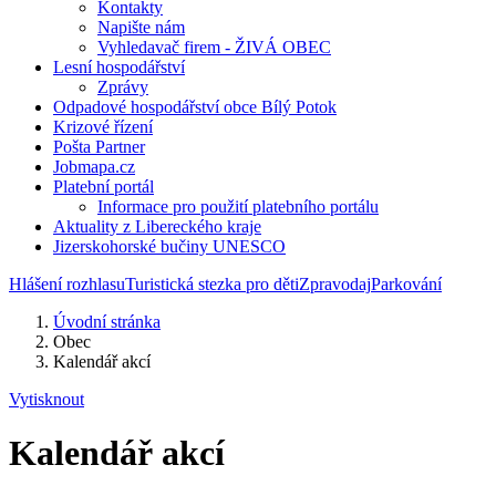
Kontakty
Napište nám
Vyhledavač firem - ŽIVÁ OBEC
Lesní hospodářství
Zprávy
Odpadové hospodářství obce Bílý Potok
Krizové řízení
Pošta Partner
Jobmapa.cz
Platební portál
Informace pro použití platebního portálu
Aktuality z Libereckého kraje
Jizerskohorské bučiny UNESCO
Hlášení rozhlasu
Turistická stezka pro děti
Zpravodaj
Parkování
Úvodní stránka
Obec
Kalendář akcí
Vytisknout
Kalendář akcí