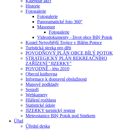
Kalendář akcí
Historie
Fotogalerie
Fotogalerie
Panoramatické foto 360°
Masopust
Fotogalerie
Videodokumenty - život obce Bílý Potok
Kostel Nejsvětější Trojice v Bílém Potoce
Turistická stezka pro děti
POVODŇOVÝ PLÁN OBCE BÍLÝ POTOK
STRATEGICKÝ PLÁN REKREAČNÍHO
ZAŘÍZENÍ "JIZERKY"
POVODNĚ - léto 2010
Obecní knihovna
Informace k dopravní obslužnosti
Mapové podklady
Senioři
Webkamery
Hlášení rozhlasu
Statistické údaje
JIZERKY turistický region
Meteostanice Bílý Potok pod Smrkem
Úřad
Úřední deska