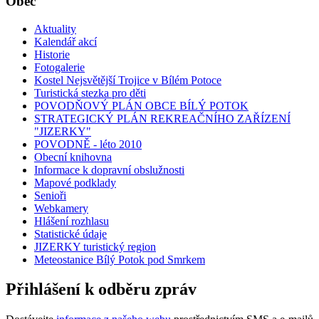
Obec
Aktuality
Kalendář akcí
Historie
Fotogalerie
Kostel Nejsvětější Trojice v Bílém Potoce
Turistická stezka pro děti
POVODŇOVÝ PLÁN OBCE BÍLÝ POTOK
STRATEGICKÝ PLÁN REKREAČNÍHO ZAŘÍZENÍ
"JIZERKY"
POVODNĚ - léto 2010
Obecní knihovna
Informace k dopravní obslužnosti
Mapové podklady
Senioři
Webkamery
Hlášení rozhlasu
Statistické údaje
JIZERKY turistický region
Meteostanice Bílý Potok pod Smrkem
Přihlášení k odběru zpráv