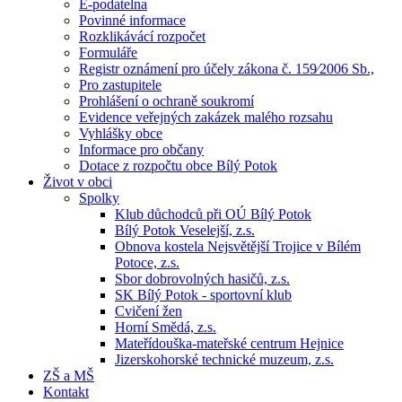
E-podatelna
Povinné informace
Rozklikávácí rozpočet
Formuláře
Registr oznámení pro účely zákona č. 159⁄2006 Sb.,
Pro zastupitele
Prohlášení o ochraně soukromí
Evidence veřejných zakázek malého rozsahu
Vyhlášky obce
Informace pro občany
Dotace z rozpočtu obce Bílý Potok
Život v obci
Spolky
Klub důchodců při OÚ Bílý Potok
Bílý Potok Veselejší, z.s.
Obnova kostela Nejsvětější Trojice v Bílém
Potoce, z.s.
Sbor dobrovolných hasičů, z.s.
SK Bílý Potok - sportovní klub
Cvičení žen
Horní Smědá, z.s.
Mateřídouška-mateřské centrum Hejnice
Jizerskohorské technické muzeum, z.s.
ZŠ a MŠ
Kontakt