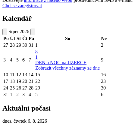
Dostávejte
informace z našeho webu
prostřednictvím SMS a e-mailů
Chci se zaregistrovat
Kalendář
Srpen
2026
Po
Út
St
Čt
Pá
So
Ne
27
28
29
30
31
1
2
8
1
3
4
5
6
7
9
DEN a NOC na JIZERCE
Zobrazit všechny záznamy ze dne
10
11
12
13
14
15
16
17
18
19
20
21
22
23
24
25
26
27
28
29
30
31
1
2
3
4
5
6
Aktuální počasí
dnes, čtvrtek 6. 8. 2026