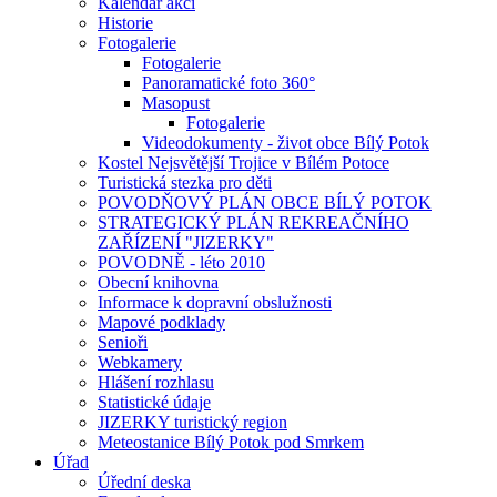
Kalendář akcí
Historie
Fotogalerie
Fotogalerie
Panoramatické foto 360°
Masopust
Fotogalerie
Videodokumenty - život obce Bílý Potok
Kostel Nejsvětější Trojice v Bílém Potoce
Turistická stezka pro děti
POVODŇOVÝ PLÁN OBCE BÍLÝ POTOK
STRATEGICKÝ PLÁN REKREAČNÍHO
ZAŘÍZENÍ "JIZERKY"
POVODNĚ - léto 2010
Obecní knihovna
Informace k dopravní obslužnosti
Mapové podklady
Senioři
Webkamery
Hlášení rozhlasu
Statistické údaje
JIZERKY turistický region
Meteostanice Bílý Potok pod Smrkem
Úřad
Úřední deska