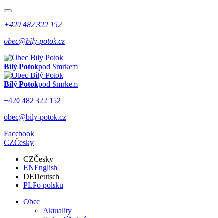
+420 482 322 152
obec@bily-potok.cz
Bílý Potok
pod Smrkem
Bílý Potok
pod Smrkem
+420 482 322 152
obec@bily-potok.cz
Facebook
CZ
Česky
CZ
Česky
EN
English
DE
Deutsch
PL
Po polsku
Obec
Aktuality