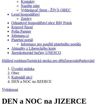
Kontakty
Napište nám
Vyhledavač firem - ŽIVÁ OBEC
Lesní hospodářství
Zprávy
Odpadové hospodářství obce Bílý Potok
Krizové řízení
Pošta Partner
Jobmapa.cz
Platební portál
Informace pro použití platebního portálu
Aktuality z Libereckého kraje
Jizerskohorské bučiny UNESCO
Hlášení rozhlasu
Turistická stezka pro děti
Zpravodaj
Parkování
Úvodní stránka
Obec
Kalendář akcí
DEN a NOC na JIZERCE
Vytisknout
DEN a NOC na JIZERCE