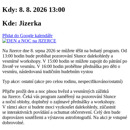
Kdy:
8. 8. 2026 13:00
Kde:
Jizerka
Přidat do Google kalendáře
Na Jizerce dne 8. srpna 2026 se můžete těšit na bohatý program. Od
13:00 hodin bude probíhat pozorování Slunce dalekohledy a
vesmírné workshopy. V 15:00 hodin se můžete zapojit do pátrání po
životě ve vesmíru. V 16:00 hodin proběhne přednáška pro děti o
vesmíru, následovaná tradičním hudebním vystou
Typ akce: ostatní (akce pro celou rodinu, nespecifikováno/ostatní)
Přijďte prožít den a noc plnou hvězd a vesmírných zážitků
na Jizerce. Čeká vás program zaměřený na pozorování Slunce
a noční oblohy, doplněný o zajímavé přednášky a workshopy.
V rámci akce si budete moci vyzkoušet dalekohledy, zúčastnit
se interaktivních povídání a ochutnat občerstvení. Celý den bude
doprovázen soutěžemi a výstavou astrofotografií. Na akci je vstupné
dobrovolné.