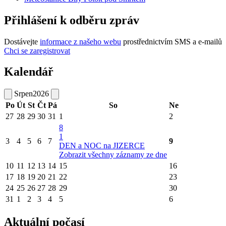
Přihlášení k odběru zpráv
Dostávejte
informace z našeho webu
prostřednictvím SMS a e-mailů
Chci se zaregistrovat
Kalendář
Srpen
2026
Po
Út
St
Čt
Pá
So
Ne
27
28
29
30
31
1
2
8
1
3
4
5
6
7
9
DEN a NOC na JIZERCE
Zobrazit všechny záznamy ze dne
10
11
12
13
14
15
16
17
18
19
20
21
22
23
24
25
26
27
28
29
30
31
1
2
3
4
5
6
Aktuální počasí