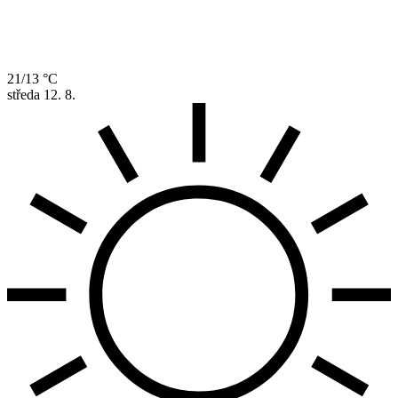
21/13 °C
středa
12. 8.