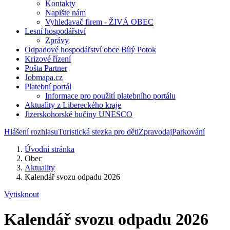
Kontakty
Napište nám
Vyhledavač firem - ŽIVÁ OBEC
Lesní hospodářství
Zprávy
Odpadové hospodářství obce Bílý Potok
Krizové řízení
Pošta Partner
Jobmapa.cz
Platební portál
Informace pro použití platebního portálu
Aktuality z Libereckého kraje
Jizerskohorské bučiny UNESCO
Hlášení rozhlasu
Turistická stezka pro děti
Zpravodaj
Parkování
Úvodní stránka
Obec
Aktuality
Kalendář svozu odpadu 2026
Vytisknout
Kalendář svozu odpadu 2026