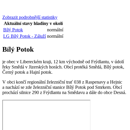
Zobrazit podrobnější statistiky
Aktuální stavy hladiny v okolí
Bílý Potok
normální
LG Bílý Potok - Záluží
normální
Bílý Potok
je obec v Libereckém kraji, 12 km východně od Frýdlantu, v údolí
řeky Smědá v Jizerských horách. Obcí protéká Smědá, Bílý potok,
Černý potok a Hajní potok.
V obci končí regionální železniční trať 038 z Raspenavy a Hejnic
a nachází se zde železniční stanice Bílý Potok pod Smrkem. Obcí
prochází silnice 290 z Frýdlantu na Smědavu a dále do obce Desná.