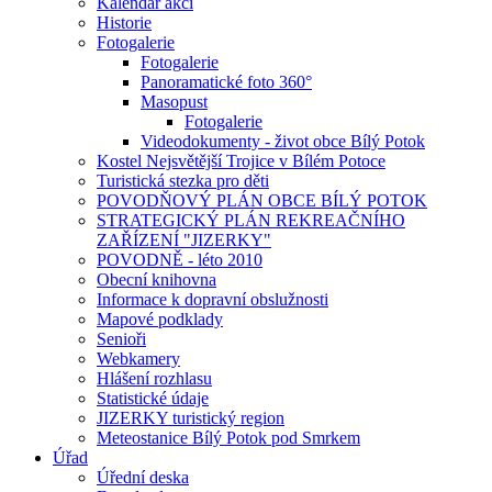
Kalendář akcí
Historie
Fotogalerie
Fotogalerie
Panoramatické foto 360°
Masopust
Fotogalerie
Videodokumenty - život obce Bílý Potok
Kostel Nejsvětější Trojice v Bílém Potoce
Turistická stezka pro děti
POVODŇOVÝ PLÁN OBCE BÍLÝ POTOK
STRATEGICKÝ PLÁN REKREAČNÍHO
ZAŘÍZENÍ "JIZERKY"
POVODNĚ - léto 2010
Obecní knihovna
Informace k dopravní obslužnosti
Mapové podklady
Senioři
Webkamery
Hlášení rozhlasu
Statistické údaje
JIZERKY turistický region
Meteostanice Bílý Potok pod Smrkem
Úřad
Úřední deska