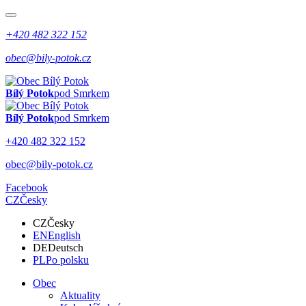
+420 482 322 152
obec@bily-potok.cz
Bílý Potok
pod Smrkem
Bílý Potok
pod Smrkem
+420 482 322 152
obec@bily-potok.cz
Facebook
CZ
Česky
CZ
Česky
EN
English
DE
Deutsch
PL
Po polsku
Obec
Aktuality