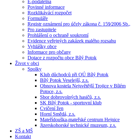
E-podatelna
Povinné informace
Rozklikávácí rozpočet
Formuláře
Registr oznámení pro účely zákona č. 159⁄2006 Sb.,
Pro zastupitele
Prohlášení o ochraně soukromí
Evidence veřejných zakázek malého rozsahu
Vyhlášky obce
Informace pro občany
Dotace z rozpočtu obce Bílý Potok
Život v obci
Spolky
Klub důchodců při OÚ Bílý Potok
Bílý Potok Veselejší, z.s.
Obnova kostela Nejsvětější Trojice v Bílém
Potoce, z.s.
Sbor dobrovolných hasičů, z.s.
SK Bílý Potok - sportovní klub
Cvičení žen
Horní Smědá, z.s.
Mateřídouška-mateřské centrum Hejnice
Jizerskohorské technické muzeum, z.s.
ZŠ a MŠ
Kontakt