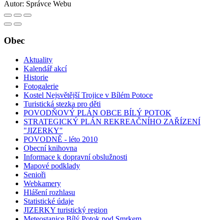
Autor:
Správce Webu
Obec
Aktuality
Kalendář akcí
Historie
Fotogalerie
Kostel Nejsvětější Trojice v Bílém Potoce
Turistická stezka pro děti
POVODŇOVÝ PLÁN OBCE BÍLÝ POTOK
STRATEGICKÝ PLÁN REKREAČNÍHO ZAŘÍZENÍ
"JIZERKY"
POVODNĚ - léto 2010
Obecní knihovna
Informace k dopravní obslužnosti
Mapové podklady
Senioři
Webkamery
Hlášení rozhlasu
Statistické údaje
JIZERKY turistický region
Meteostanice Bílý Potok pod Smrkem